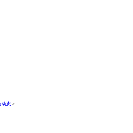
全动态
>