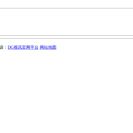
建设：
DG视讯官网平台
网站地图