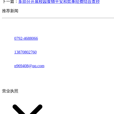
下一篇：
多部分开展校园食物平安和炊事经费结合查抄
推荐新闻
座机：
0792-4688066
电话：
13870802760
邮箱：
n969408@qq.com
地址：江西省德安县高新技术产业园(宝塔工业园)高新路93号
营业执照