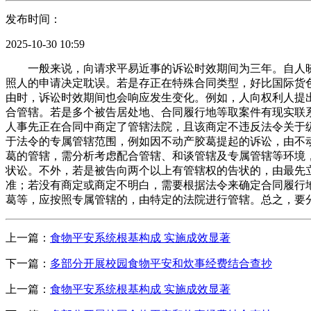
发布时间：
2025-10-30 10:59
一般来说，向请求平易近事的诉讼时效期间为三年。自人晓
照人的申请决定耽误。若是存正在特殊合同类型，好比国际货
由时，诉讼时效期间也会响应发生变化。例如，人向权利人提
合管辖。若是多个被告居处地、合同履行地等取案件有现实联
人事先正在合同中商定了管辖法院，且该商定不违反法令关于
于法令的专属管辖范围，例如因不动产胶葛提起的诉讼，由不
葛的管辖，需分析考虑配合管辖、和谈管辖及专属管辖等环境
状讼。不外，若是被告向两个以上有管辖权的告状的，由最先
准；若没有商定或商定不明白，需要根据法令来确定合同履行
葛等，应按照专属管辖的，由特定的法院进行管辖。总之，要
上一篇：
食物平安系统根基构成 实施成效显著
下一篇：
多部分开展校园食物平安和炊事经费结合查抄
上一篇：
食物平安系统根基构成 实施成效显著