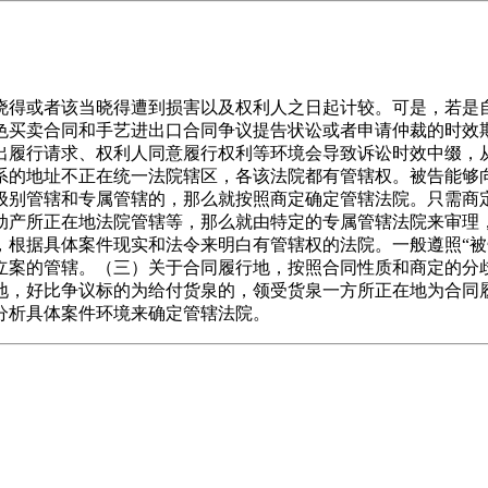
得或者该当晓得遭到损害以及权利人之日起计较。可是，若是自
色买卖合同和手艺进出口合同争议提告状讼或者申请仲裁的时效
出履行请求、权利人同意履行权利等环境会导致诉讼时效中缀，
系的地址不正在统一法院辖区，各该法院都有管辖权。被告能够
级别管辖和专属管辖的，那么就按照商定确定管辖法院。只需商
动产所正在地法院管辖等，那么就由特定的专属管辖法院来审理
，根据具体案件现实和法令来明白有管辖权的法院。一般遵照“被
立案的管辖。（三）关于合同履行地，按照合同性质和商定的分
地，好比争议标的为给付货泉的，领受货泉一方所正在地为合同
分析具体案件环境来确定管辖法院。