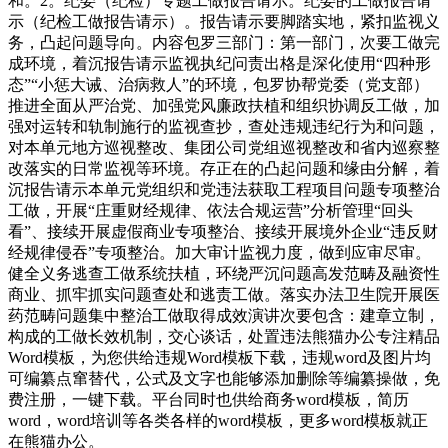
和。2。纪委（纪检）专题工做报告请示。纪委的工做报告请
示（纪检工做报告请示）。报告请示要脚踏实地，紧扣监视义
务，凸起问题导向。内容包罗三部门：第一部门，次要工做完
成环境，着沉报告请示监视执纪问责出格是深化使用“四种形
态”“小惩大诫、治病救人”的环境，包罗协帮党委（党支部）
推进全面从严治党、加强党风廉政扶植和组织协调反工做，加
强对运转和轨制施行的监视查抄，查处违规违纪行为和问题，
对本单元地方巡视整改、集团公司党组巡视整改和省内巡察整
改落实的日常监视等环境。存正在的凸起问题和缘由分解，着
沉报告请示本单元党组织和党违法获取工程项目问题专项整治
工做，开展“庄重财经规律、依法合规运营”分析管理“回头
看”、接续开展虚假商业专项整治、接续开展境外企业“违反财
经规律侵吞”专项整治。加大审计监视力度，做到应审尽审。
健全义务逃查工做系统扶植，环绕严沉问题高发范畴及融资性
商业、抓牢抓实问题查处和逃责工做。落实办法卫生院开展医
药范畴问题集中整治工做取得成效演讲次要包含：建章立制，
构成的工做长效机制，交心谈话，处置违法熊猫办公专注精品
Word模板，为您供给违规Word模板下载，违规word及图片均
可编纂点窜替代，公式及文字也能够添加删除等编纂操做，免
费注册，一键下载。平台同时也供给商务word模板，简历
word，word培训等各类各样的word模板，更多word模板就正
在熊猫办公。