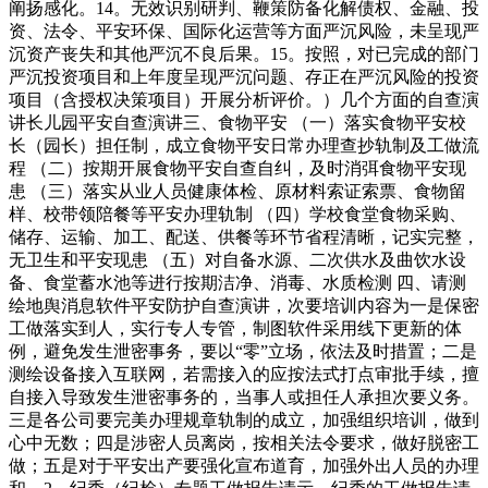
阐扬感化。14。无效识别研判、鞭策防备化解债权、金融、投
资、法令、平安环保、国际化运营等方面严沉风险，未呈现严
沉资产丧失和其他严沉不良后果。15。按照，对已完成的部门
严沉投资项目和上年度呈现严沉问题、存正在严沉风险的投资
项目（含授权决策项目）开展分析评价。）几个方面的自查演
讲长儿园平安自查演讲三、食物平安 （一）落实食物平安校
长（园长）担任制，成立食物平安日常办理查抄轨制及工做流
程 （二）按期开展食物平安自查自纠，及时消弭食物平安现
患 （三）落实从业人员健康体检、原材料索证索票、食物留
样、校带领陪餐等平安办理轨制 （四）学校食堂食物采购、
储存、运输、加工、配送、供餐等环节省程清晰，记实完整，
无卫生和平安现患 （五）对自备水源、二次供水及曲饮水设
备、食堂蓄水池等进行按期洁净、消毒、水质检测 四、请测
绘地舆消息软件平安防护自查演讲，次要培训内容为一是保密
工做落实到人，实行专人专管，制图软件采用线下更新的体
例，避免发生泄密事务，要以“零”立场，依法及时措置；二是
测绘设备接入互联网，若需接入的应按法式打点审批手续，擅
自接入导致发生泄密事务的，当事人或担任人承担次要义务。
三是各公司要完美办理规章轨制的成立，加强组织培训，做到
心中无数；四是涉密人员离岗，按相关法令要求，做好脱密工
做；五是对于平安出产要强化宣布道育，加强外出人员的办理