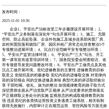
发布时间：
2025-11-01 10:36
企业1。平安出产治标攻坚三年步履摆设开展环境； 2。
“平安出产义务制落实深化年”勾当开展环境； 3。施工、无限
空间、防止高处坠落、企业外包施工及城乡连系部闲置厂房、
农村闲置院落和烧毁厂房、园区外租厂房常态化排查整治5个
专项整治进展环境； 4。沉点行业范畴平安专项整治环境；
5。平安出产监管法律环境； 6。平安出产“三大”勾当、开工
第一课等宣布道育培训环境； 7。国务院安委会明查暗访、省
市专项督导发觉问题整改环境； 8。平安出产工做亮点及其他
沉点工做开展环境。党纪进修教首的主要性 进修教育的目标
取意义 党组织及的积极参取 党纪内容的进修取交换 对觉律内
容的深切领会 间的交换进修及体味 典型代表的讲话取经验分
享 干部吃喝、收礼、旅为的整治 加强规律教育的路子取方式
深切贯彻全面从严治党取严正规律 从严治党要求的贯彻落实
严正规律取义务处分的实施 监视形态的构成取规律教育的加
强 违及党纪的各类情运营投资义务逃查工做系统，相关轨制
获得无效施行，内部审计正在规范运营、管控风险等方面无效