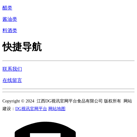
醋类
酱油类
料酒类
快捷导航
联系我们
在线留言
Copyright © 2024 江西DG视讯官网平台食品有限公司 版权所有 网站
建设：
DG视讯官网平台
网站地图