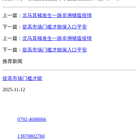
上一篇：
北马其顿发生一路非洲猪瘟疫情
下一篇：
提高市场门槛才能保入口平安
上一篇：
北马其顿发生一路非洲猪瘟疫情
下一篇：
提高市场门槛才能保入口平安
推荐新闻
提高市场门槛才能
2025-11-12
座机：
0792-4688066
电话：
13870802760