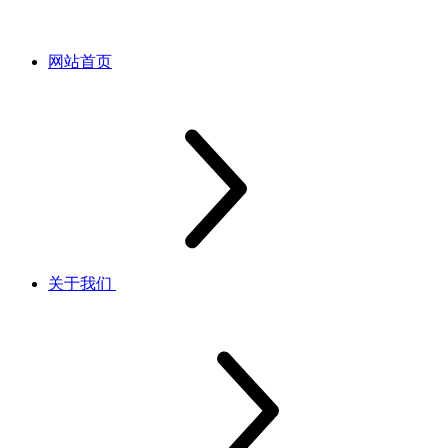
网站首页
关于我们