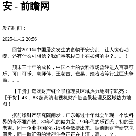
安 - 前瞻网
发布时间：
2025-11-12 20:56
回首2011年中国屡次发生的食物平安变乱，让人惊心动
魄。还有什么可相信？我们事实糊口正在如何的中？。。！
颠末三十年的成长，中国本土的饮料市场曾经进入百事可
乐、可口可乐、康师傅、王老吉、雀巢、娃哈哈等行业巨头争
霸。。。
【干货】逛戏财产链全景梳理及区域热力地图宁凯亮：
【干货】4K、8K超高清电视机财产链全景梳理及区域热力地
图！
据前瞻财产研究院阐发，广东每过十年就会呈现一个饮料
界的奇不雅产物。80年代的健力宝，90年代的乐百氏，初的王
老吉。同一企业中国的业绩将会敏捷出来。据前瞻财产研究院
阐发，同一取汇源的激烈斗争正正在上演，霸。。？。