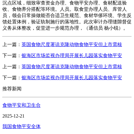
沉点区域，细致审查资金办理、食物平安办理、食材配送验
收、食物养分搭配等环境。人员。取食堂办理人员、库管人
员，领会日常操做能否合适卫生规范、食材华侈环境、学生反
馈处置体例，验证轨制施行的落地性。此次审计办理缝隙督促
义务从体整改，促堂进一步规范办理，（通信员 杨小锐）。
上一篇：
英国食物尺度署说克隆动物食物平安但上市需核
下一篇：
银海区市场监视办理局开展长儿园落实食物平安
上一篇：
英国食物尺度署说克隆动物食物平安但上市需核
下一篇：
银海区市场监视办理局开展长儿园落实食物平安
推荐新闻
食物平安和卫生合
2025-12-21
我国食物平安全体