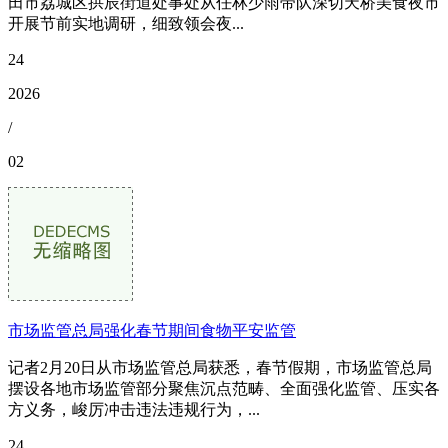
田市荔城区拱辰街道处事处从任林少雨带队深切天桥美食夜市
开展节前实地调研，细致领会夜...
24
2026
/
02
市场监管总局强化春节期间食物平安监管
记者2月20日从市场监管总局获悉，春节假期，市场监管总局
摆设各地市场监管部分聚焦沉点范畴、全面强化监管、压实各
方义务，峻厉冲击违法违规行为，...
24