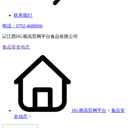
联系我们
电话：0792-4688066
食品安全动态
DG视讯官网平台
>
食品安
全动态
>