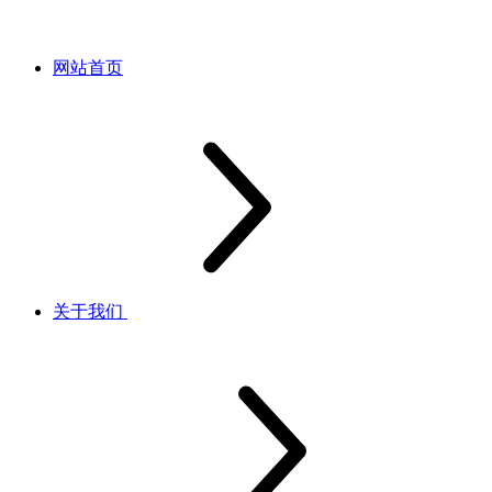
网站首页
关于我们