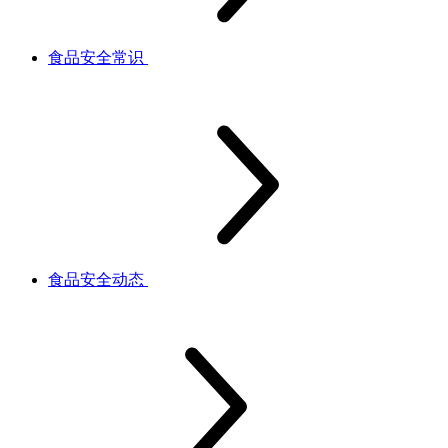
食品安全常识
食品安全动态