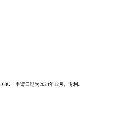
，申请日期为2024年12月。专利...