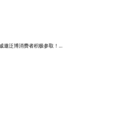
邀泛博消费者积极参取！...