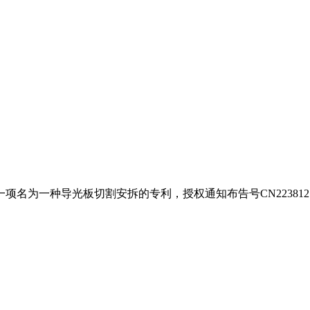
一种导光板切割安拆的专利，授权通知布告号CN223812168U