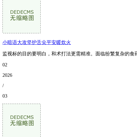
小暗语大攻坚护舌尖平安暖炊火
监视标的目的要明白，和术打法更需精准。面临纷繁复杂的食药
02
2026
/
03